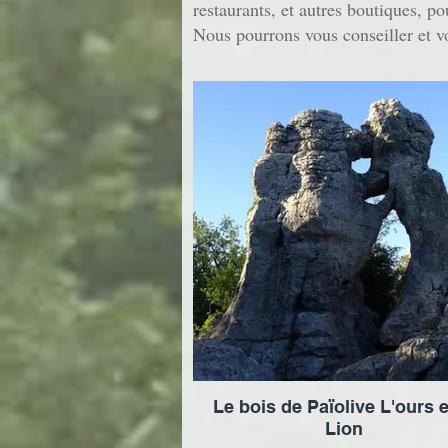
restaurants, et autres boutiques, po
Nous pourrons vous conseiller et v
Le bois de Païolive L'ours e
Lion