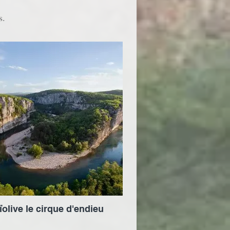
s.
ïolive le cirque d'endieu