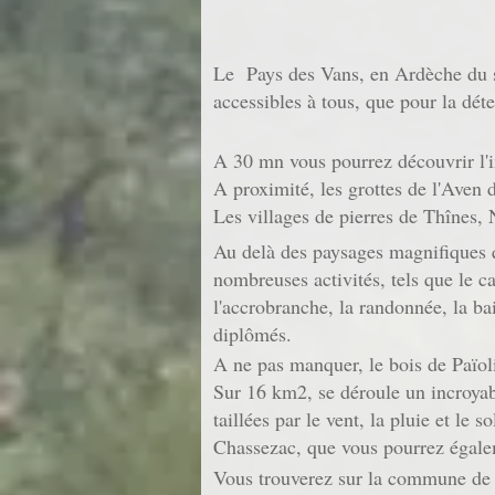
Le Pays des Vans, en Ardèche du su
accessibles à tous, que pour la dét
A 30 mn vous pourrez découvrir l'in
A proximité, les grottes de l'Aven d
Les villages de pierres de Thînes, N
Au delà des paysages magnifiques q
nombreuses activités, tels que le can
l'accrobranche, la randonnée, la ba
diplômés.
A ne pas manquer, le bois de Païol
Sur 16 km2, se déroule un incroyabl
taillées par le vent, la pluie et le 
Chassezac, que vous pourrez égale
Vous trouverez sur la commune de 