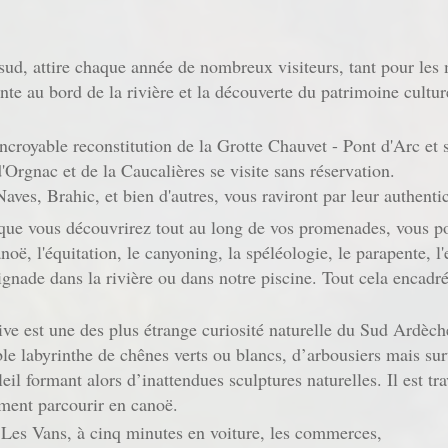
d, attire chaque année de nombreux visiteurs, tant pour les mu
ente au bord de la rivière et la découverte du patrimoine cultu
croyable reconstitution de la Grotte Chauvet - Pont d'Arc et s
'Orgnac et de la Caucalières se visite sans réservation.
aves, Brahic, et bien d'autres, vous raviront par leur authentic
ue vous découvrirez tout au long de vos promenades, vous pou
oë, l'équitation, le canyoning, la spéléologie, le parapente, l'e
ignade dans la rivière ou dans notre piscine. Tout cela encad
ive est une des plus étrange curiosité naturelle du Sud Ardèc
e labyrinthe de chênes verts ou blancs, d’arbousiers mais surt
soleil formant alors d’inattendues sculptures naturelles. Il est t
ment parcourir en canoë.
Les Vans, à cinq minutes en voiture, les commerces,