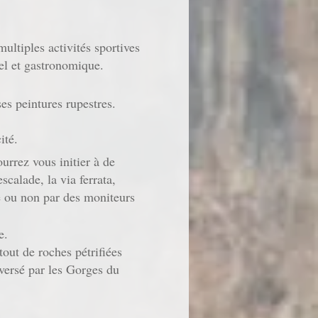
ltiples activités sportives
rel et gastronomique.
es peintures rupestres.
ité.
rrez vous initier à de
scalade, la via ferrata,
ré ou non par des moniteurs
he.
out de roches pétrifiées
raversé par les Gorges du