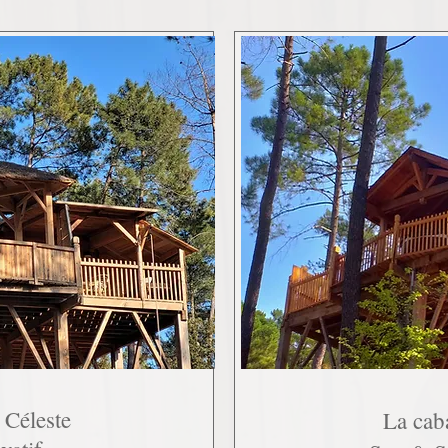
 Céleste
La cab