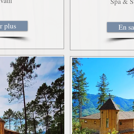
vatif
Spa & Sa
r plus
En sa