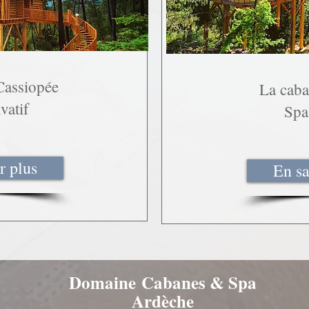
Cassiopée
La cab
vatif
Spa 
r plus
En sa
Domaine
Cabanes & Spa
Ardèche